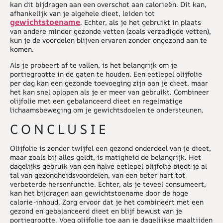
kan dit bijdragen aan een overschot aan calorieën. Dit kan,
afhankelijk van je algehele dieet, leiden tot
gewichtstoename
. Echter, als je het gebruikt in plaats
van andere minder gezonde vetten (zoals verzadigde vetten),
kun je de voordelen blijven ervaren zonder ongezond aan te
komen.
Als je probeert af te vallen, is het belangrijk om je
portiegrootte in de gaten te houden. Een eetlepel olijfolie
per dag kan een gezonde toevoeging zijn aan je dieet, maar
het kan snel oplopen als je er meer van gebruikt. Combineer
olijfolie met een gebalanceerd dieet en regelmatige
lichaamsbeweging om je gewichtsdoelen te ondersteunen.
CONCLUSIE
Olijfolie is zonder twijfel een gezond onderdeel van je dieet,
maar zoals bij alles geldt, is matigheid de belangrijk. Het
dagelijks gebruik van een halve eetlepel olijfolie biedt je al
tal van gezondheidsvoordelen, van een beter hart tot
verbeterde hersenfunctie. Echter, als je teveel consumeert,
kan het bijdragen aan gewichtstoename door de hoge
calorie-inhoud. Zorg ervoor dat je het combineert met een
gezond en gebalanceerd dieet en blijf bewust van je
portiegrootte. Voeg olijfolie toe aan je dagelijkse maaltijden