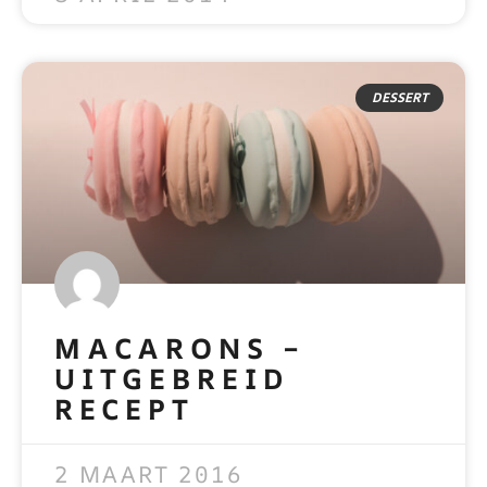
DESSERT
MACARONS –
UITGEBREID
RECEPT
READ MORE »
2 MAART 2016