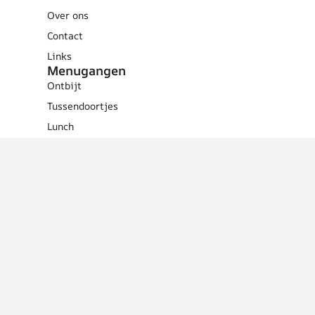
Over ons
Contact
Links
Menugangen
Ontbijt
Tussendoortjes
Lunch
Voorgerechten
Hoofdgerechten
Dessert
Overig
Cocktails
Low calorie
recepten
Barbecue
Tips en
weetjes