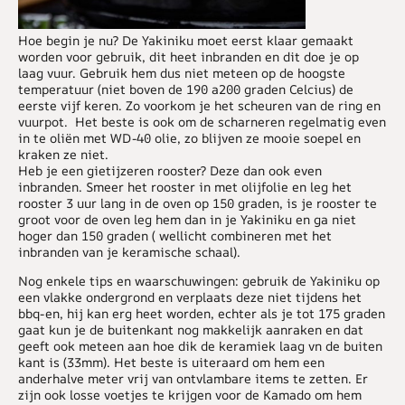
Hoe begin je nu? De Yakiniku moet eerst klaar gemaakt
worden voor gebruik, dit heet inbranden en dit doe je op
laag vuur. Gebruik hem dus niet meteen op de hoogste
temperatuur (niet boven de 190 a200 graden Celcius) de
eerste vijf keren. Zo voorkom je het scheuren van de ring en
vuurpot. Het beste is ook om de scharneren regelmatig even
in te oliën met WD-40 olie, zo blijven ze mooie soepel en
kraken ze niet.
Heb je een gietijzeren rooster? Deze dan ook even
inbranden. Smeer het rooster in met olijfolie en leg het
rooster 3 uur lang in de oven op 150 graden, is je rooster te
groot voor de oven leg hem dan in je Yakiniku en ga niet
hoger dan 150 graden ( wellicht combineren met het
inbranden van je keramische schaal).
Nog enkele tips en waarschuwingen: gebruik de Yakiniku op
een vlakke ondergrond en verplaats deze niet tijdens het
bbq-en, hij kan erg heet worden, echter als je tot 175 graden
gaat kun je de buitenkant nog makkelijk aanraken en dat
geeft ook meteen aan hoe dik de keramiek laag vn de buiten
kant is (33mm). Het beste is uiteraard om hem een
anderhalve meter vrij van ontvlambare items te zetten. Er
zijn ook losse voetjes te krijgen voor de Kamado om hem