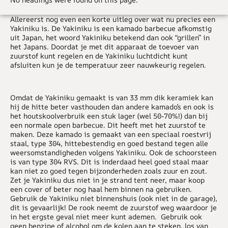
Allereerst nog even een korte uitleg over wat nu precies een
Yakiniku is. De Yakiniku is een kamado barbecue afkomstig
uit Japan, het woord Yakiniku betekend dan ook “grillen” in
het Japans. Doordat je met dit apparaat de toevoer van
zuurstof kunt regelen en de Yakiniku luchtdicht kunt
afsluiten kun je de temperatuur zeer nauwkeurig regelen.
Omdat de Yakiniku gemaakt is van 33 mm dik keramiek kan
hij de hitte beter vasthouden dan andere kamado’s en ook is
het houtskoolverbruik een stuk lager (wel 50-70%!) dan bij
een normale open barbecue. Dit heeft met het zuurstof te
maken. Deze kamado is gemaakt van een speciaal roestvrij
staal, type 304, hittebestendig en goed bestand tegen alle
weersomstandigheden volgens Yakiniku. Ook de schoorsteen
is van type 304 RVS. Dit is inderdaad heel goed staal maar
kan niet zo goed tegen bijzonderheden zoals zuur en zout.
Zet je Yakiniku dus niet in je strand tent neer, maar koop
een cover of beter nog haal hem binnen na gebruiken.
Gebruik de Yakiniku niet binnenshuis (ook niet in de garage),
dit is gevaarlijk! De rook neemt de zuurstof weg waardoor je
in het ergste geval niet meer kunt ademen. Gebruik ook
geen benzine of alcohol om de kolen aan te steken, los van