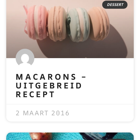
DESSERT
MACARONS –
UITGEBREID
RECEPT
READ MORE »
2 MAART 2016