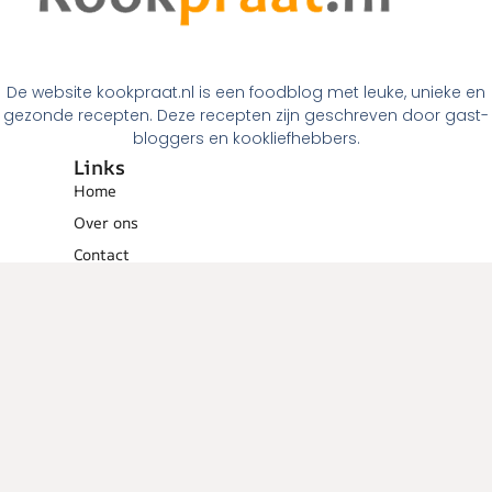
De website kookpraat.nl is een foodblog met leuke, unieke en
gezonde recepten. Deze recepten zijn geschreven door gast-
bloggers en kookliefhebbers.
Links
Home
Over ons
Contact
Links
Menugangen
Ontbijt
Tussendoortjes
Lunch
Voorgerechten
Hoofdgerechten
Dessert