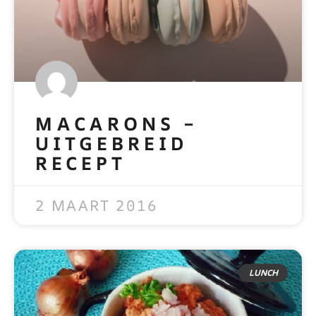
MACARONS –
UITGEBREID
RECEPT
READ MORE »
2 MAART 2016
LUNCH