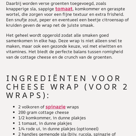
Daarbij worden verse groenten toegevoegd, zoals
tomaat
knapperige sla, sappige
, komkommer en geraspte
wortel, die zorgen voor een fijne textuur en extra frisheid.
Een snufje zout, peper en eventueel een beetje citroensap of
kruiden geven de wrap net de juiste smaak.
Het geheel wordt opgerold zodat alle smaken goed
samenkomen in elke hap. Deze wrap is niet alleen snel te
maken, maar ook een gezonde keuze, vol met eiwitten en
vitamines. Het biedt de perfecte balans tussen romigheid
van de cottage cheese en de crunch van de groenten.
INGREDIËNTEN VOOR
CHEESE WRAP (VOOR 2
WRAPS):
spinazie
2 volkoren of
wraps
200 gram cottage cheese
1/2 komkommer, in dunne plakjes
1 tomaat, in dunne plakjes
1/4 rode ui, in dunne plakjes (optioneel)
2 handjes gemengde sla (bijv. rucola, spinazie of