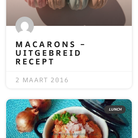
MACARONS –
UITGEBREID
RECEPT
READ MORE »
2 MAART 2016
LUNCH