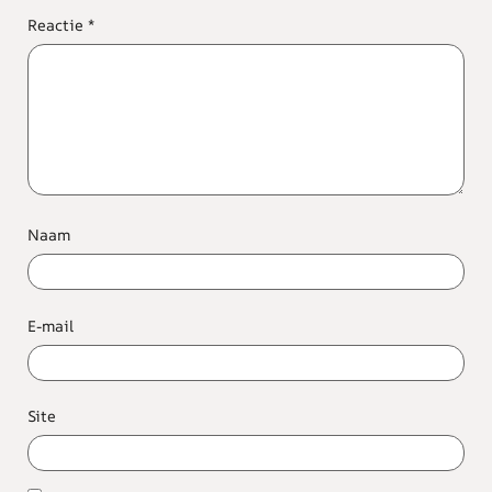
Reactie
*
Naam
E-mail
Site