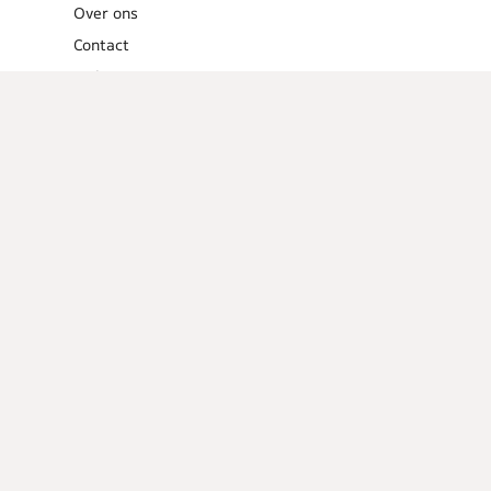
Over ons
Contact
Links
Menugangen
Ontbijt
Tussendoortjes
Lunch
Voorgerechten
Hoofdgerechten
Dessert
Overig
Cocktails
Low calorie
recepten
Barbecue
Tips en
weetjes