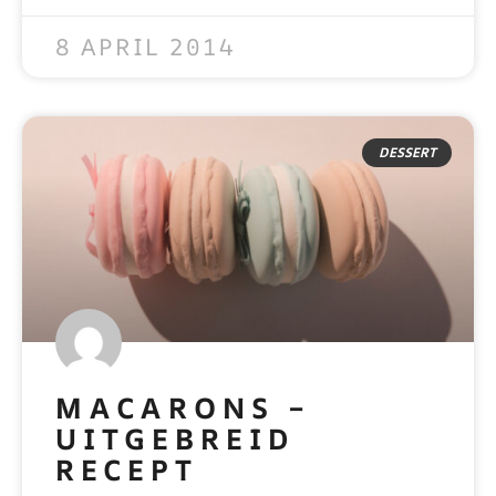
READ MORE »
8 APRIL 2014
DESSERT
MACARONS –
UITGEBREID
RECEPT
READ MORE »