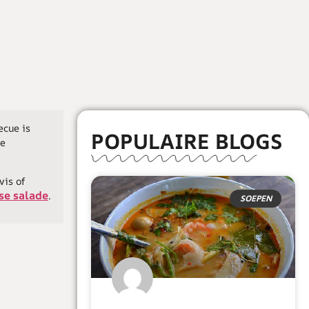
E
ecue is
POPULAIRE BLOGS
ke
is of
sse salade
.
SOEPEN