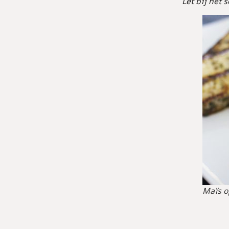
Let bij het 
Maïs o