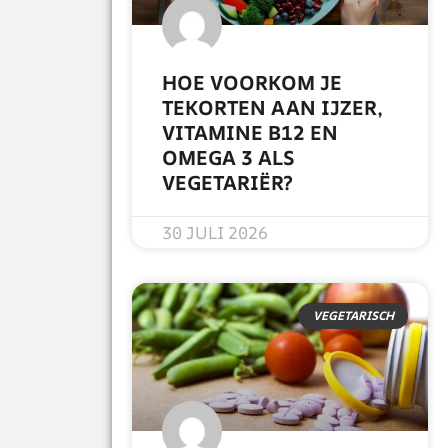
HOE VOORKOM JE
TEKORTEN AAN IJZER,
VITAMINE B12 EN
OMEGA 3 ALS
VEGETARIËR?
READ MORE »
30 JULI 2026
VEGETARISCH