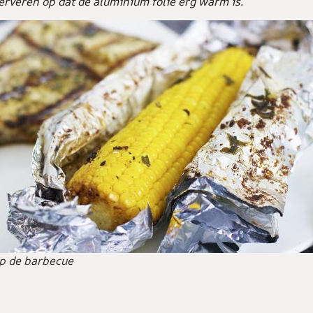
serveren op dat de aluminium folie erg warm is.
p de barbecue