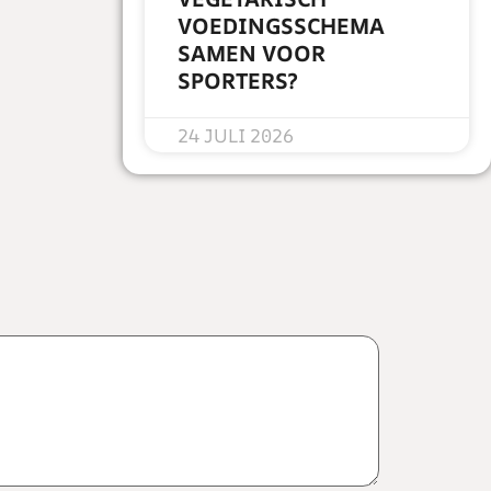
VOEDINGSSCHEMA
SAMEN VOOR
SPORTERS?
READ MORE »
24 JULI 2026