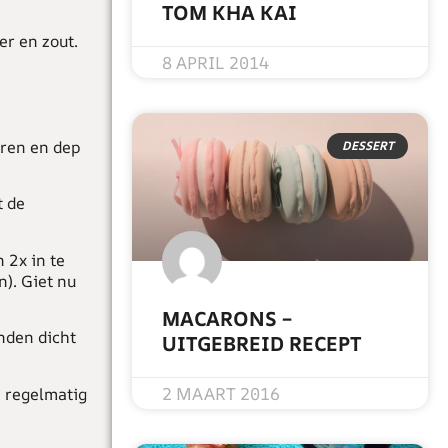
TOM KHA KAI
er en zout.
READ MORE »
8 APRIL 2014
eren en dep
DESSERT
t de
 2x in te
n). Giet nu
MACARONS –
nden dicht
UITGEBREID RECEPT
READ MORE »
2 MAART 2016
e regelmatig