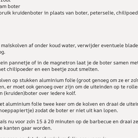
am boter
ruik kruidenboter in plaats van boter, peterselie, chilipoed
 maïskolven af onder koud water, verwijder eventuele blad
og.
ein pannetje of in de magnetron laat je de boter samen me
het chilipoeder en een beetje zout smelten.
lven op stukken aluminium folie (groot genoeg om ze er zo’n
n, er moet ook genoeg over zijn om de uiteinden op te rolle
 (kruiden)boter over iedere kolf.
t aluminium folie twee keer om de kolven en draai de uitei
noeppapiertje) zodat de boter er niet uit kan lopen.
ïs nu voor zo’n 15 à 20 minuten op de barbecue en draai z
le kanten gaar worden.