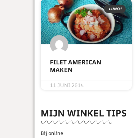
LUNCH
FILET AMERICAN
MAKEN
READ MORE »
11 JUNI 2014
MIJN WINKEL TIPS
Bij online