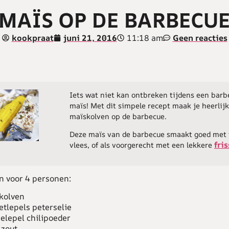
MAÏS OP DE BARBECU
11:18 am
kookpraat
juni 21, 2016
Geen reacties
Iets wat niet kan ontbreken tijdens een barb
maïs! Met dit simpele recept maak je heerlij
maïskolven op de barbecue.
Deze maïs van de barbecue smaakt goed met v
fri
vlees, of als voorgerecht met een lekkere
n voor 4 personen:
kolven
etlepels peterselie
eelepel chilipoeder
 zout