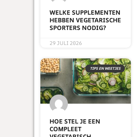
WELKE SUPPLEMENTEN
HEBBEN VEGETARISCHE
SPORTERS NODIG?
READ MORE »
29 JULI 2026
TIPS EN WEETJES
HOE STEL JE EEN
COMPLEET
VEGETARISCH