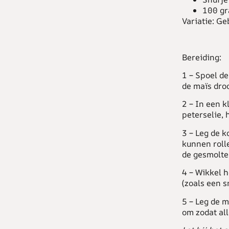
100 gr
Variatie:
Geb
Bereiding:
1 –
Spoel de
de maïs dro
2 –
In een kl
peterselie, 
3 –
Leg de ko
kunnen rolle
de gesmolten
4 –
Wikkel he
(zoals een s
5 –
Leg de ma
om zodat al