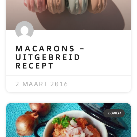
MACARONS –
UITGEBREID
RECEPT
READ MORE »
2 MAART 2016
LUNCH