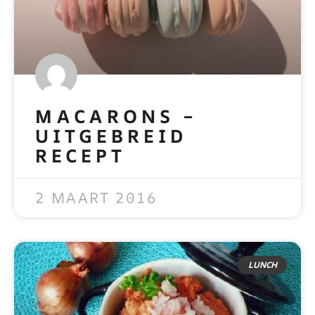
MACARONS –
UITGEBREID
RECEPT
READ MORE »
2 MAART 2016
LUNCH