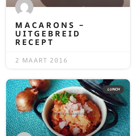
MACARONS –
UITGEBREID
RECEPT
READ MORE »
2 MAART 2016
LUNCH