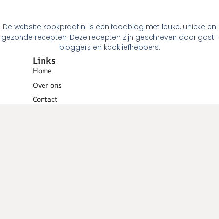
De website kookpraat.nl is een foodblog met leuke, unieke en
gezonde recepten. Deze recepten zijn geschreven door gast-
bloggers en kookliefhebbers.
Links
Home
Over ons
Contact
Links
Menugangen
Ontbijt
Tussendoortjes
Lunch
Voorgerechten
Hoofdgerechten
Dessert
Overig