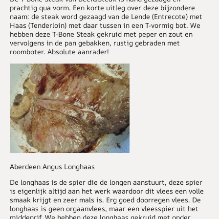
prachtig qua vorm. Een korte uitleg over deze bijzondere
naam: de steak word gezaagd van de Lende (Entrecote) met
Haas (Tenderloin) met daar tussen in een T-vormig bot. We
hebben deze T-Bone Steak gekruid met peper en zout en
vervolgens in de pan gebakken, rustig gebraden met
roomboter. Absolute aanrader!
Aberdeen Angus Longhaas
De longhaas is de spier die de longen aanstuurt, deze spier
is eigenlijk altijd aan het werk waardoor dit vlees een volle
smaak krijgt en zeer mals is. Erg goed doorregen vlees. De
longhaas is geen orgaanvlees, maar een vleesspier uit het
middenrif. We hebben deze longhaas gekruid met onder