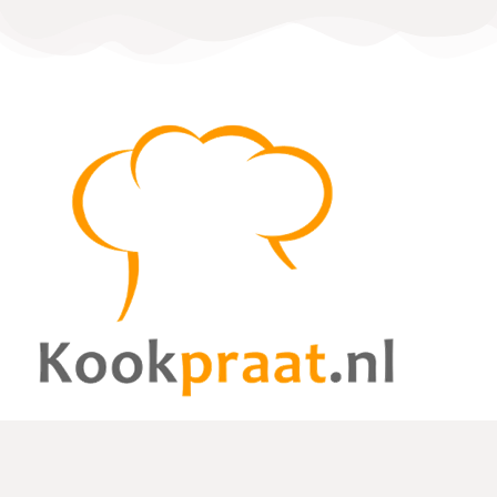
De website kookpraat.nl is een foodblog met leuke, unieke en
gezonde recepten. Deze recepten zijn geschreven door gast-