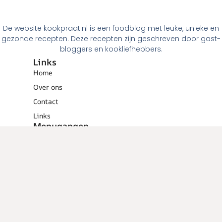
De website kookpraat.nl is een foodblog met leuke, unieke en
gezonde recepten. Deze recepten zijn geschreven door gast-
bloggers en kookliefhebbers.
Links
Home
Over ons
Contact
Links
Menugangen
Ontbijt
Tussendoortjes
Lunch
Voorgerechten
Hoofdgerechten
Dessert
Overig