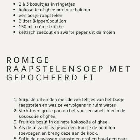
2 à 3 bosuitjes in ringetjes
kokosolie of ghee om in te bakken
een bosje raapstelen
2 liter (kippen)bouillon
150 ml. crème fraîche
keltisch zeezout en zwarte peper uit de molen
ROMIGE
RAAPSTELENSOEP MET
GEPOCHEERD EI
Snijd de uiteinden met de worteltjes van het bosje
raapstelen en was ze vervolgens in ruim water.
Verhit een grote pan op het vuur en smelt hierin de
kokosolie of ghee.
Fruit de bosui in de hete kokosolie of ghee.
Als de ui zacht is geworden, kun je de bouillon
toevoegen en breng deze aan de kook.
Snijd de gewassen raapstelen grof en houd een paar