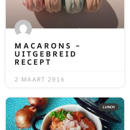
MACARONS –
UITGEBREID
RECEPT
READ MORE »
2 MAART 2016
LUNCH