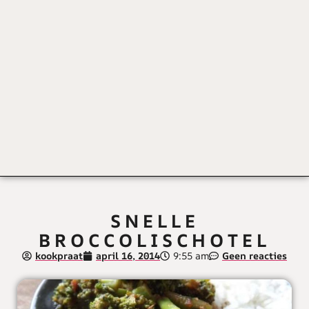
SNELLE
BROCCOLISCHOTEL
kookpraat
april 16, 2014
9:55 am
Geen reacties