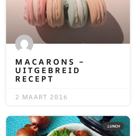
MACARONS –
UITGEBREID
RECEPT
READ MORE »
2 MAART 2016
LUNCH