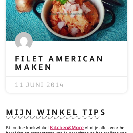
FILET AMERICAN
MAKEN
READ MORE »
11 JUNI 2014
MIJN WINKEL TIPS
Kitchen&More
Bij online kookwinkel
vind je alles voor het
bereiden en presenteren van je gerechten en het creëren van