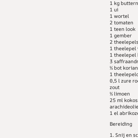
1 kg butter
1 ui
1 wortel
2 tomaten
1 teen look
1 gember
2 theelepel
1 theelepel
1 theelepel
3 saffraand
½ bot koria
1 theelepel
0,5 l zure r
zout
½ limoen
25 ml koko
arachideoli
1 el abrikoz
Bereiding
1. Snij en s