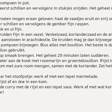
 pompoen in pot.
 eerst schillen en vervolgens in stukjes snijden. Het gehee
maten mogen eraan geloven: haal de zaadjes eruit en snij ze
r schillen en vervolgens de gember fijn raspen.
k en ui fijn.
kruiden fijn in een vezel. Venkelzaad, korianderzaad en de 
i aanstoven in arachideolie. De kruiden mag je dan bijvoege
 pompoen bijvoegen. Blus alles met bouillon. Het beste is da
llon gebruikt.
 op smaak brengen. Het geheel 20 minuten laten sudderen.
ater aan de kook met rozemarijn en groentebouillon. Rijst 
om met zure room mengen, samen met de koriander. Zet he
aar het stoofpotje: werk af met een lepel marmelade.
rijst af en doe in een kom.
de curry met de rijst en een lepel saus. Werk af met wat ko
r!