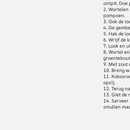
ontpit. Doe
2. Wortelen
pompoen.
3. Ook de to
4. De gembe
5. Hak de loo
6. Wrijf de 
7. Look en u
8. Wortel en
groenteboui
9. Met zout
10. Breng w
11. Kokosro
opzij.
12. Terug n
13. Giet de 
14. Serveer 
smullen maa