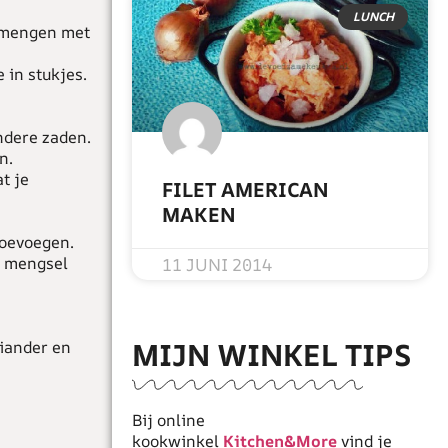
LUNCH
l mengen met
 in stukjes.
andere zaden.
n.
t je
FILET AMERICAN
MAKEN
toevoegen.
READ MORE »
t mengsel
11 JUNI 2014
MIJN WINKEL TIPS
riander en
Bij online
kookwinkel
Kitchen&More
vind je