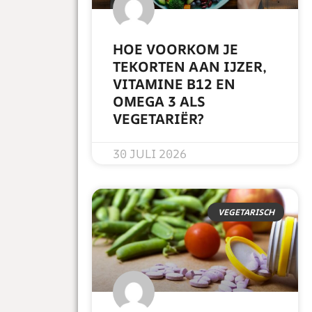
HOE VOORKOM JE
TEKORTEN AAN IJZER,
VITAMINE B12 EN
OMEGA 3 ALS
VEGETARIËR?
READ MORE »
30 JULI 2026
VEGETARISCH