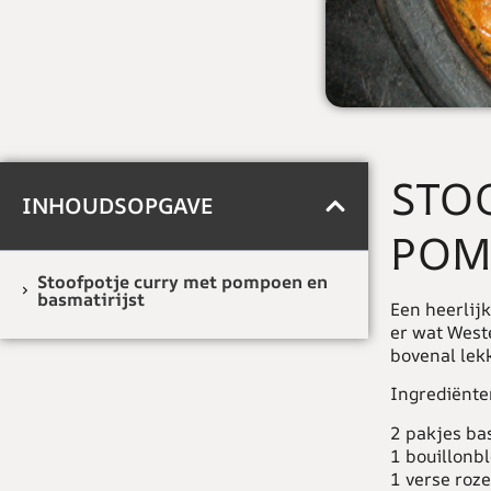
STO
INHOUDSOPGAVE
POM
Stoofpotje curry met pompoen en
basmatirijst
Een heerlijk
er wat Weste
bovenal lek
Ingrediënte
2 pakjes bas
1 bouillonb
1 verse roz