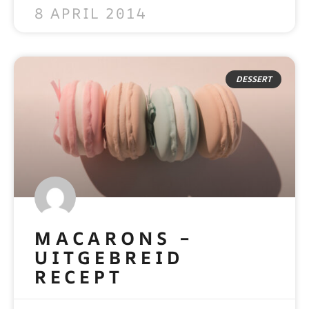
8 APRIL 2014
DESSERT
MACARONS –
UITGEBREID
RECEPT
READ MORE »