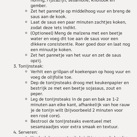
gember.
Zet het pannetje op middelhoog vuur en breng de
saus aan de kook.
Laat de saus een paar minuten zachtjes koken,
zodat deze iets indikt.
(Optioneel) Meng de maïzena met een beetje
water en voeg dit toe aan de saus voor een
dikkere consistentie. Roer goed door en laat nog
een minuutje koken.
Zet het pannetje van het vuur en zet de saus
opzij.
Tonijnsteak:
Verhit een grillpan of koekenpan op hoog vuur en
voeg de olijfolie toe.
Dep de tonijnsteaks droog met keukenpapier en
bestrijk ze met een beetje sojasaus, zout en
peper.
Leg de tonijnsteaks in de pan en bak ze 1-2
minuten aan elke kant, afhankelijk van hoe rauw
je de tonijn wilt (bijvoorbeeld 2 minuten voor
een rosé core).
Bestrooi de tonijnsteaks eventueel met
sesamzaadjes voor extra smaak en textuur.
Serveren: