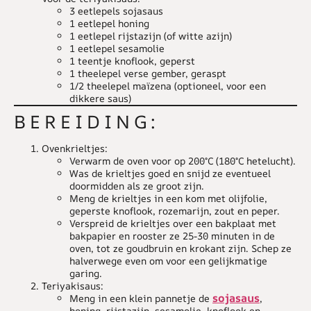
3 eetlepels sojasaus
1 eetlepel honing
1 eetlepel rijstazijn (of witte azijn)
1 eetlepel sesamolie
1 teentje knoflook, geperst
1 theelepel verse gember, geraspt
1/2 theelepel maïzena (optioneel, voor een
dikkere saus)
BEREIDING:
Ovenkrieltjes:
Verwarm de oven voor op 200°C (180°C hetelucht).
Was de krieltjes goed en snijd ze eventueel
doormidden als ze groot zijn.
Meng de krieltjes in een kom met olijfolie,
geperste knoflook, rozemarijn, zout en peper.
Verspreid de krieltjes over een bakplaat met
bakpapier en rooster ze 25-30 minuten in de
oven, tot ze goudbruin en krokant zijn. Schep ze
halverwege even om voor een gelijkmatige
garing.
Teriyakisaus:
sojasaus
Meng in een klein pannetje de
,
honing, rijstazijn, sesamolie, knoflook en