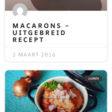
MACARONS –
UITGEBREID
RECEPT
READ MORE »
2 MAART 2016
LUNCH