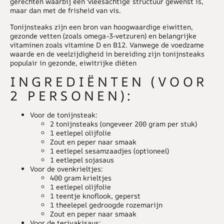
gerechten waarbij een ‘vleesachtige’ structuur gewenst is,
maar dan met de frisheid van vis.
Tonijnsteaks zijn een bron van hoogwaardige eiwitten,
gezonde vetten (zoals omega-3-vetzuren) en belangrijke
vitaminen zoals vitamine D en B12. Vanwege de voedzame
waarde en de veelzijdigheid in bereiding zijn tonijnsteaks
populair in gezonde, eiwitrijke diëten
INGREDIËNTEN (VOOR
2 PERSONEN)
:
Voor de tonijnsteak:
2 tonijnsteaks (ongeveer 200 gram per stuk)
1 eetlepel olijfolie
Zout en peper naar smaak
1 eetlepel sesamzaadjes (optioneel)
1 eetlepel sojasaus
Voor de ovenkrieltjes:
400 gram krieltjes
1 eetlepel olijfolie
1 teentje knoflook, geperst
1 theelepel gedroogde rozemarijn
Zout en peper naar smaak
Voor de teriyakisaus: