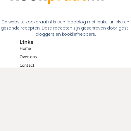
De website kookpraat.nl is een foodblog met leuke, unieke en
gezonde recepten. Deze recepten zijn geschreven door gast-
bloggers en kookliefhebbers.
Links
Home
Over ons
Contact
Links
Menugangen
Ontbijt
Tussendoortjes
Lunch
Voorgerechten
Hoofdgerechten
Dessert