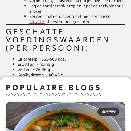
Verdeel de geroosterde krieltjes over de borden.
Leg de tonijnsteak erop en lepel de teriyakisaus
erover.
Serveer meteen, eventueel met een frisse
salade
of gestoomde groenten.
GESCHATTE
VOEDINGSWAARDEN
(PER PERSOON):
Calorieën
: ~ 550-600 kcal
Eiwitten
: ~ 40-45 g
Vetten
: ~ 25-30 g
Koolhydraten
: ~ 40-45 g
POPULAIRE BLOGS
SOEPEN