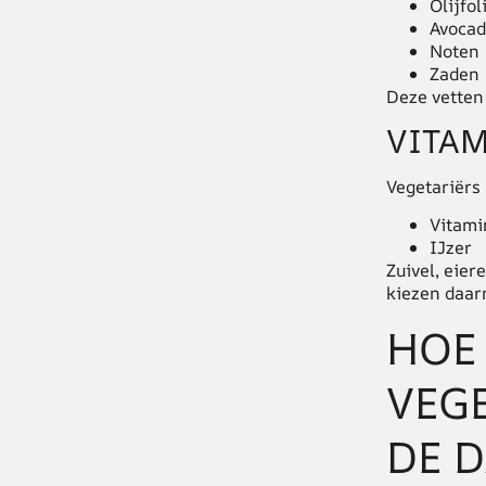
Olijfol
Avoca
Noten
Zaden
Deze vetten
VITAM
Vegetariërs
Vitami
IJzer
Zuivel, eie
kiezen daar
HOE 
VEG
DE 