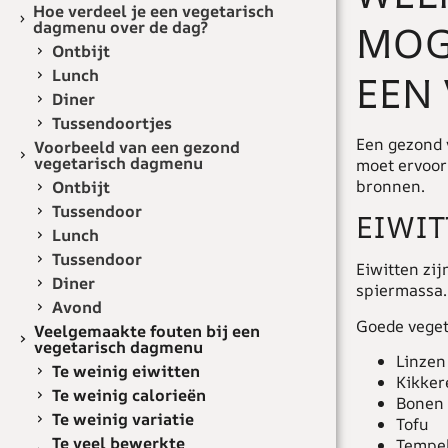
Hoe verdeel je een vegetarisch
MOG
dagmenu over de dag?
Ontbijt
Lunch
EEN
Diner
Tussendoortjes
Een gezond 
Voorbeeld van een gezond
vegetarisch dagmenu
moet ervoor
bronnen.
Ontbijt
Tussendoor
EIWIT
Lunch
Tussendoor
Eiwitten zij
Diner
spiermassa.
Avond
Goede veget
Veelgemaakte fouten bij een
vegetarisch dagmenu
Linzen
Te weinig eiwitten
Kikker
Te weinig calorieën
Bonen
Te weinig variatie
Tofu
Te veel bewerkte
Tempe