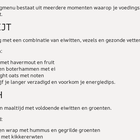
gmenu bestaat uit meerdere momenten waarop je voedings
t.
JT
g met een combinatie van eiwitten, vezels en gezonde vette
:
met havermout en fruit
en boterhammen met ei
ght oats met noten
jf je langer verzadigd en voorkom je energiedips.
H
en maaltijd met voldoende eiwitten en groenten.
d:
en wrap met hummus en gegrilde groenten
 met kikkererwten