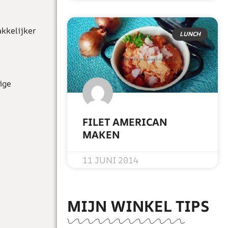
akkelijker
LUNCH
ige
FILET AMERICAN
MAKEN
READ MORE »
11 JUNI 2014
MIJN WINKEL TIPS