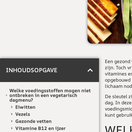
Een gezond 
zijn. Toch v
INHOUDSOPGAVE
vitamines e
opgebouwd v
lichaam nod
Welke voedingsstoffen mogen niet
ontbreken in een vegetarisch
De sleutel z
dagmenu?
dag. In dez
Eiwitten
voedingsmidd
Vezels
kunt gebrui
Gezonde vetten
WEL
Vitamine B12 en ijzer