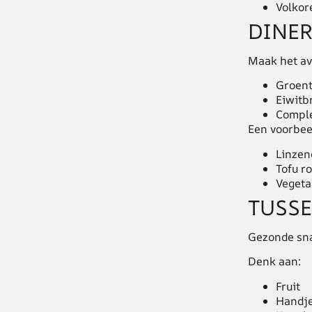
Volkor
DINE
Maak het av
Groen
Eiwitb
Comple
Een voorbee
Linzenc
Tofu r
Vegeta
TUSS
Gezonde sna
Denk aan:
Fruit
Handje