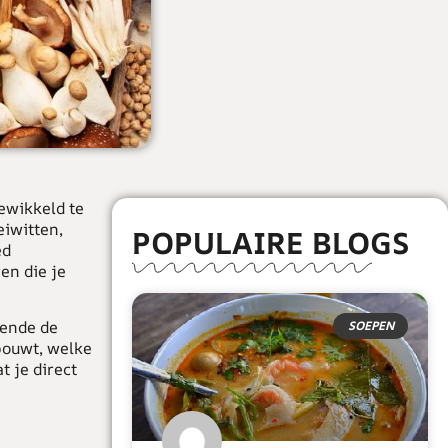
ewikkeld te
eiwitten,
POPULAIRE BLOGS
ed
en die je
rende de
SOEPEN
bouwt, welke
t je direct