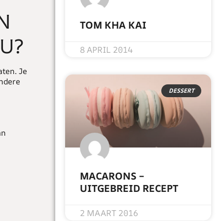
N
TOM KHA KAI
U?
READ MORE »
8 APRIL 2014
ten. Je
andere
DESSERT
an
MACARONS –
UITGEBREID RECEPT
READ MORE »
2 MAART 2016