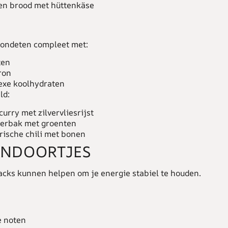
en brood met hüttenkäse
R
ondeten compleet met:
ten
ron
xe koolhydraten
ld:
urry met zilvervliesrijst
oerbak met groenten
rische chili met bonen
ENDOORTJES
cks kunnen helpen om je energie stabiel te houden.
 noten