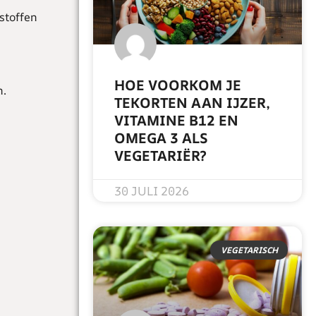
stoffen
HOE VOORKOM JE
n.
TEKORTEN AAN IJZER,
VITAMINE B12 EN
OMEGA 3 ALS
VEGETARIËR?
READ MORE »
30 JULI 2026
VEGETARISCH