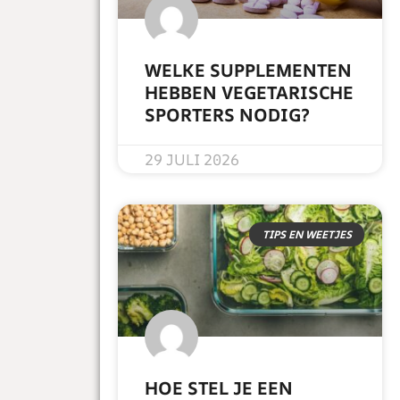
WELKE SUPPLEMENTEN
HEBBEN VEGETARISCHE
SPORTERS NODIG?
READ MORE »
29 JULI 2026
TIPS EN WEETJES
HOE STEL JE EEN