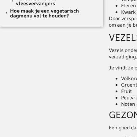
vleesvervangers
Eieren
Hoe maak je een vegetarisch
Kwark 
dagmenu vol te houden?
Door verspre
om aan je b
VEZEL
Vezels onde
verzadiging.
Je vindt ze 
Volkor
Groen
Fruit
Peulvr
Noten 
GEZO
Een goed da