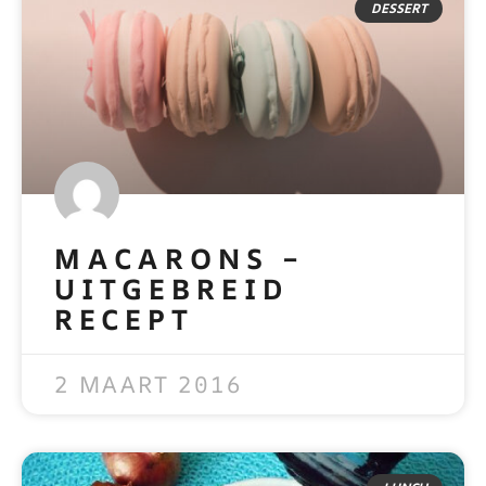
DESSERT
MACARONS –
UITGEBREID
RECEPT
READ MORE »
2 MAART 2016