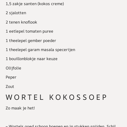
1,5 zakje santen (kokos creme)
2 sjalotten
2 tenen knoflook
1 eetlepel tomaten puree
1 theelepel gember poeder
1 theelepel garam masala specerijen
1 bouillonblokje naar keuze
Olijfolie
Peper
Zout
WORTEL KOKOSSOEP
Zo maak je het!
– Wortels goed schoon boenen en in stukken snijden. Schil