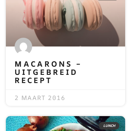
MACARONS –
UITGEBREID
RECEPT
READ MORE »
2 MAART 2016
LUNCH