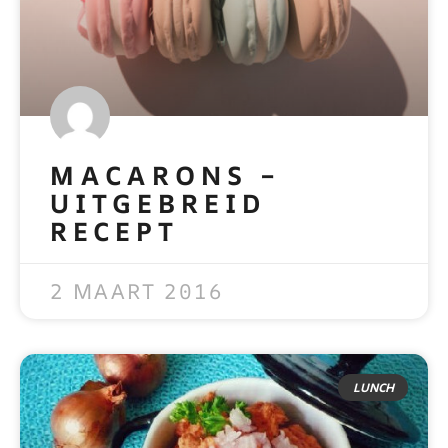
MACARONS –
UITGEBREID
RECEPT
READ MORE »
2 MAART 2016
LUNCH