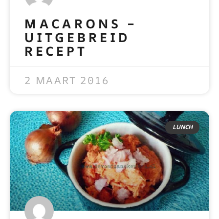
MACARONS –
UITGEBREID
RECEPT
READ MORE »
2 MAART 2016
LUNCH