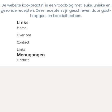
De website kookpraat.nl is een foodblog met leuke, unieke en
gezonde recepten. Deze recepten zijn geschreven door gast-
bloggers en kookliefhebbers.
Links
Home
Over ons
Contact
Links
Menugangen
Ontbijt
Tussendoortjes
Lunch
Voorgerechten
Hoofdgerechten
Dessert
Overig
Cocktails