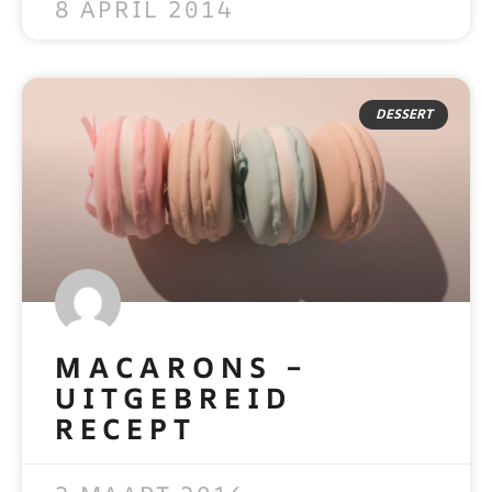
8 APRIL 2014
DESSERT
MACARONS –
UITGEBREID
RECEPT
READ MORE »