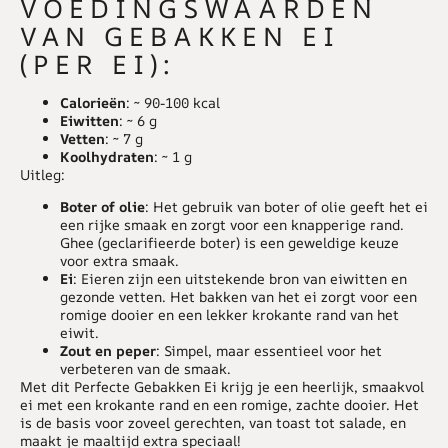
VOEDINGSWAARDEN
VAN GEBAKKEN EI
(PER EI):
Calorieën
: ~ 90-100 kcal
Eiwitten
: ~ 6 g
Vetten
: ~ 7 g
Koolhydraten
: ~ 1 g
Uitleg
:
Boter of olie
: Het gebruik van boter of olie geeft het ei
een rijke smaak en zorgt voor een knapperige rand.
Ghee (geclarifieerde boter) is een geweldige keuze
voor extra smaak.
Ei
: Eieren zijn een uitstekende bron van eiwitten en
gezonde vetten. Het bakken van het ei zorgt voor een
romige dooier en een lekker krokante rand van het
eiwit.
Zout en peper
: Simpel, maar essentieel voor het
verbeteren van de smaak.
Met dit
Perfecte Gebakken Ei
krijg je een heerlijk, smaakvol
ei met een krokante rand en een romige, zachte dooier. Het
is de basis voor zoveel gerechten, van toast tot salade, en
maakt je maaltijd extra speciaal!