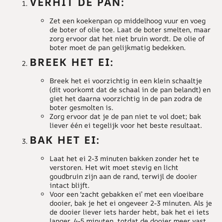
VERHIT DE PAN:
Zet een koekenpan op middelhoog vuur en voeg
de boter of olie toe. Laat de boter smelten, maar
zorg ervoor dat het niet bruin wordt. De olie of
boter moet de pan gelijkmatig bedekken.
BREEK HET EI:
Breek het ei voorzichtig in een klein schaaltje
(dit voorkomt dat de schaal in de pan belandt) en
giet het daarna voorzichtig in de pan zodra de
boter gesmolten is.
Zorg ervoor dat je de pan niet te vol doet; bak
liever één ei tegelijk voor het beste resultaat.
BAK HET EI:
Laat het ei 2-3 minuten bakken zonder het te
verstoren. Het wit moet stevig en licht
goudbruin zijn aan de rand, terwijl de dooier
intact blijft.
Voor een ‘zacht gebakken ei’ met een vloeibare
dooier, bak je het ei ongeveer 2-3 minuten. Als je
de dooier liever iets harder hebt, bak het ei iets
langer, 4-5 minuten, totdat de dooier meer vast